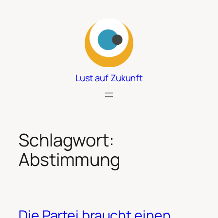
Zum
Inhalt
springen
Lust auf Zukunft
Schlagwort:
Abstimmung
Die Partei braucht einen